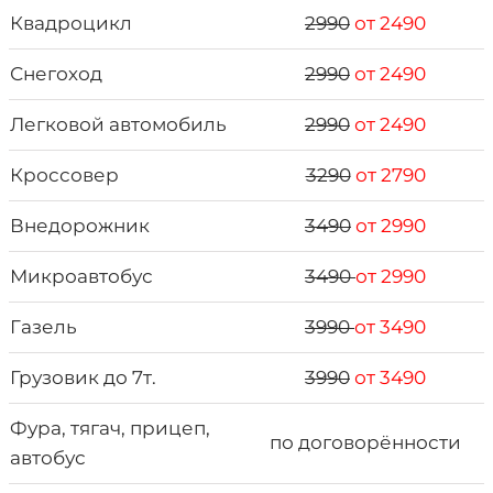
Квадроцикл
2990
от 2490
Снегоход
2990
от 2490
Легковой автомобиль
2990
от 2490
Кроссовер
3290
от 2790
Внедорожник
3490
от 2990
Микроавтобус
3490
от 2990
Газель
3990
от 3490
Грузовик до 7т.
3990
от 3490
Фура, тягач, прицеп,
по договорённости
автобус