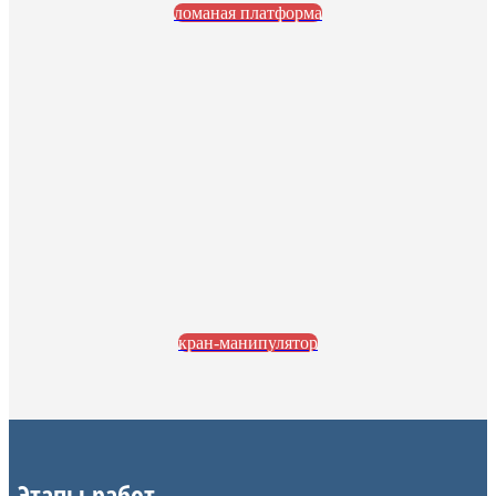
ломаная платформа
кран-манипулятор
Этапы работ