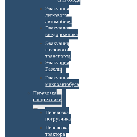
Эвакуация
легкового
автомобиля
Эвакуация
внедорожника
Эвакуация
грузового
транспорта
Эвакуация
Газели
Эвакуация
микроавтобуса
Перевозка
спецтехники
Перевозка
погрузчика
Перевозка
трактора