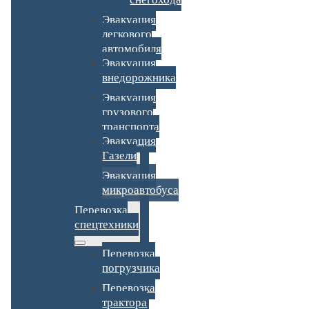
Эвакуация
легкового
автомобиля
Эвакуация
внедорожника
Эвакуация
грузового
транспорта
Эвакуация
Газели
Эвакуация
микроавтобуса
Перевозка
спецтехники
Перевозка
погрузчика
Перевозка
трактора